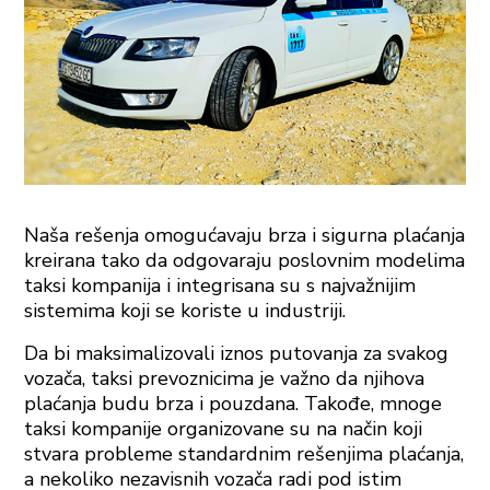
Naša rešenja omogućavaju brza i sigurna plaćanja
kreirana tako da odgovaraju poslovnim modelima
taksi kompanija i integrisana su s najvažnijim
sistemima koji se koriste u industriji.
Da bi maksimalizovali iznos putovanja za svakog
vozača, taksi prevoznicima je važno da njihova
plaćanja budu brza i pouzdana. Takođe, mnoge
taksi kompanije organizovane su na način koji
stvara probleme standardnim rešenjima plaćanja,
a nekoliko nezavisnih vozača radi pod istim