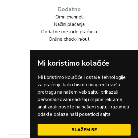
Dodatno
Omnichannel
Načini plaćanja
Dodatne metode plaćanja
Online check-in/out
Rešenja za Vas
Mi koristimo kolačiće
Online trgovina
Turizam
Gastro
Mi koristimo kolačiće i ostale tehnologije
Rent-a-car
za praćenje kako bismo unapredili vašu
Dostava
pretragu na našem veb sajtu, prikazali
Zdravstvo
personalizovani sadržaj i ciljane reklame,
Osiguranja
analizirali posete na našem sajtu i razumeli
Taxi
odakle dolaze naši posetioci sajta.
SLAŽEM SE