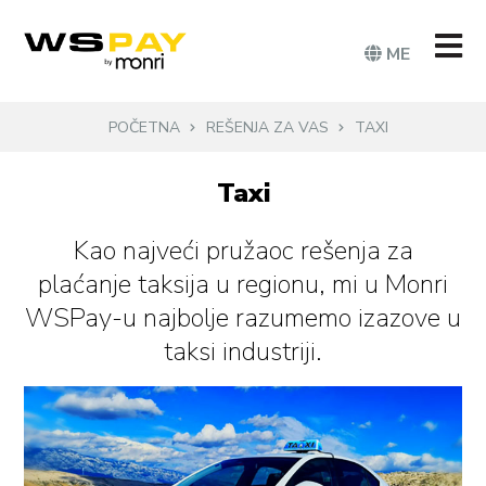
ME
POČETNA
REŠENJA ZA VAS
TAXI
Taxi
Kao najveći pružaoc rešenja za
plaćanje taksija u regionu, mi u Monri
WSPay-u najbolje razumemo izazove u
taksi industriji.