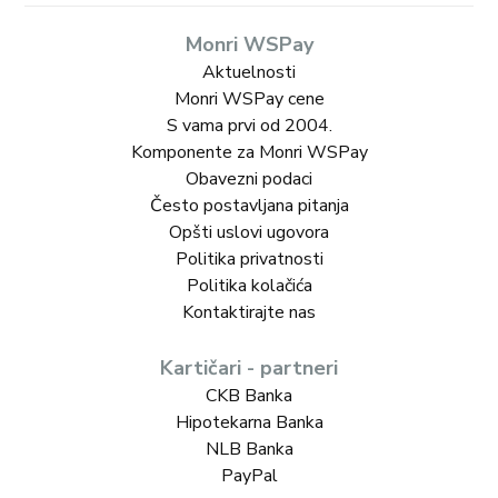
Monri WSPay
Aktuelnosti
Monri WSPay cene
S vama prvi od 2004.
Komponente za Monri WSPay
Obavezni podaci
Često postavljana pitanja
Opšti uslovi ugovora
Politika privatnosti
Politika kolačića
Kontaktirajte nas
Kartičari - partneri
CKB Banka
Hipotekarna Banka
NLB Banka
PayPal