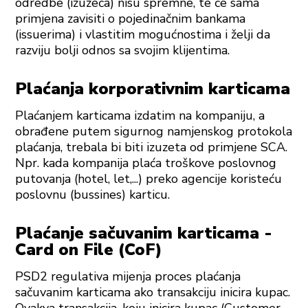
odredbe (izuzeća) nisu spremne, te će sama
primjena zavisiti o pojedinačnim bankama
(issuerima) i vlastitim mogućnostima i želji da
razviju bolji odnos sa svojim klijentima.
Plaćanja korporativnim karticama
Plaćanjem karticama izdatim na kompaniju, a
obrađene putem sigurnog namjenskog protokola
plaćanja, trebala bi biti izuzeta od primjene SCA.
Npr. kada kompanija plaća troškove poslovnog
putovanja (hotel, let,...) preko agencije koristeću
poslovnu (bussines) karticu.
Plaćanje sačuvanim karticama -
Card on File (CoF)
PSD2 regulativa mijenja proces plaćanja
sačuvanim karticama ako transakciju inicira kupac.
Ovakva transakcija, koju inicira kupac (Customer