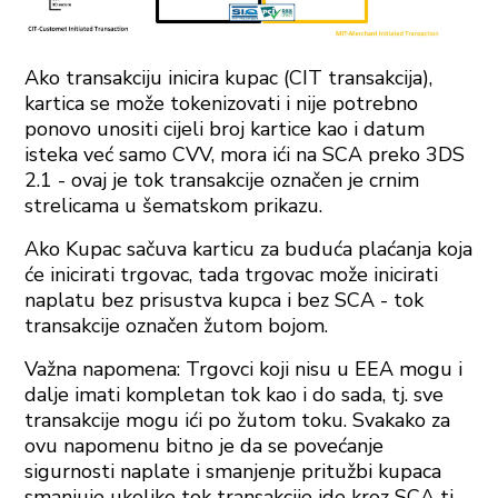
Ako transakciju inicira kupac (CIT transakcija),
kartica se može tokenizovati i nije potrebno
ponovo unositi cijeli broj kartice kao i datum
isteka već samo CVV, mora ići na SCA preko 3DS
2.1 - ovaj je tok transakcije označen je crnim
strelicama u šematskom prikazu.
Ako Kupac sačuva karticu za buduća plaćanja koja
će inicirati trgovac, tada trgovac može inicirati
naplatu bez prisustva kupca i bez SCA - tok
transakcije označen žutom bojom.
Važna napomena: Trgovci koji nisu u EEA mogu i
dalje imati kompletan tok kao i do sada, tj. sve
transakcije mogu ići po žutom toku. Svakako za
ovu napomenu bitno je da se povećanje
sigurnosti naplate i smanjenje pritužbi kupaca
smanjuje ukoliko tok transakcije ide kroz SCA tj.